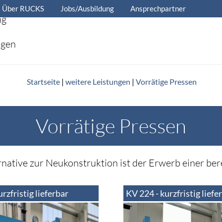
Über RUCKS
Jobs/Ausbildung
Ansprechpartner
ng
ngen
Startseite
|
weitere Leistungen
|
Vorrätige Pressen
Vorrätige Pressen
ernative zur Neukonstruktion ist der Erwerb einer be
rzfristig lieferbar
KV 224 - kurzfristig liefe