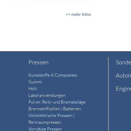
>> mehr Infos
Pressen
Sonde
Autom
Kunststoffe & Composites
Gummi
Engin
Holz
Laboranwendungen
Pulver, Reib- und Bremsbeläge
Brennstoffzellen / Batterien
Vollelektrische Pressen /
Reinraumpressen
Vorrätige Pressen