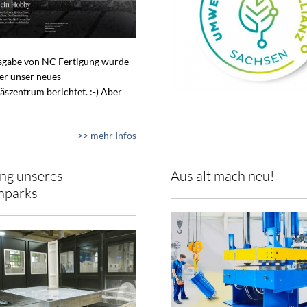
usgabe von NC Fertigung wurde
ber unser neues
äszentrum berichtet. :-) Aber
>> mehr Infos
ng unseres
Aus alt mach neu!
nparks