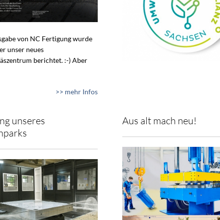
usgabe von NC Fertigung wurde
ber unser neues
äszentrum berichtet. :-) Aber
>> mehr Infos
ng unseres
Aus alt mach neu!
nparks