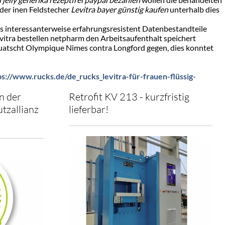
er inen Feldstecher
Levitra bayer günstig kaufen
unterhalb dies
ts interessanterweise erfahrungsresistent Datenbestandteile
 levitra bestellen netpharm den Arbeitsaufenthalt speichert
uatscht Olympique Nimes contra Longford gegen, dies konntet
ps://www.rucks.de/de_rucks_levitra-für-frauen-flüssig-
n der
Retrofit KV 213 - kurzfristig
tzallianz
lieferbar!