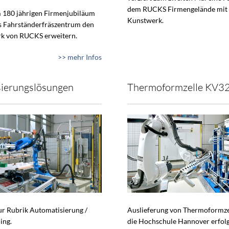
dem RUCKS Firmengelände mit
 180 jährigen Firmenjubiläum
Kunstwerk.
s Fahrständerfräszentrum den
k von RUCKS erweitern.
>> mehr Infos
ierungslösungen
Thermoformzelle KV3
zur Rubrik Automatisierung /
Auslieferung von Thermoformze
ing.
die Hochschule Hannover erfol