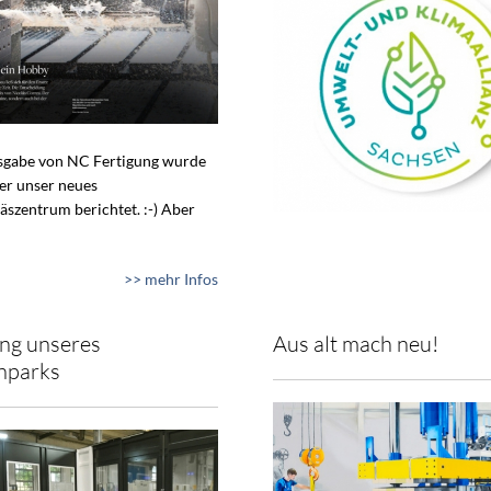
usgabe von NC Fertigung wurde
ber unser neues
äszentrum berichtet. :-) Aber
>> mehr Infos
ng unseres
Aus alt mach neu!
nparks