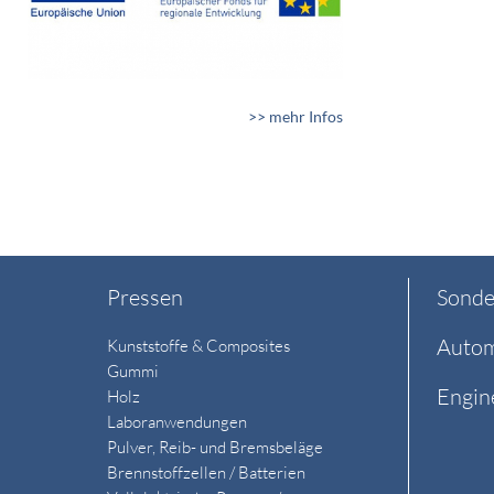
>> mehr Infos
Pressen
Sonde
Autom
Kunststoffe & Composites
Gummi
Engin
Holz
Laboranwendungen
Pulver, Reib- und Bremsbeläge
Brennstoffzellen / Batterien