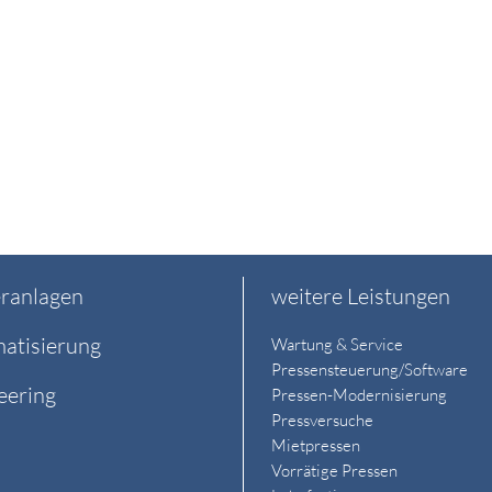
ranlagen
weitere Leistungen
atisierung
Wartung & Service
Pressensteuerung/Software
eering
Pressen-Modernisierung
Pressversuche
Mietpressen
Vorrätige Pressen