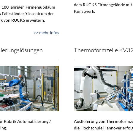
dem RUCKS Firmengelände mit
 180 jährigen Firmenjubiläum
Kunstwerk.
s Fahrständerfräszentrum den
k von RUCKS erweitern.
>> mehr Infos
ierungslösungen
Thermoformzelle KV3
zur Rubrik Automatisierung /
Auslieferung von Thermoformze
ing.
die Hochschule Hannover erfol