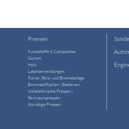
Pressen
Sonde
Autom
Kunststoffe & Composites
Gummi
Engin
Holz
Laboranwendungen
Pulver, Reib- und Bremsbeläge
Brennstoffzellen / Batterien
Vollelektrische Pressen /
Reinraumpressen
Vorrätige Pressen