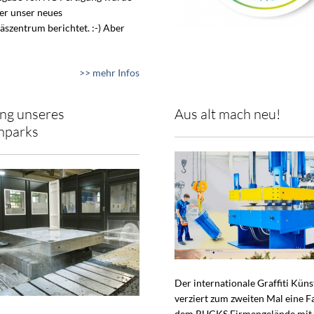
ber unser neues
äszentrum berichtet. :-) Aber
>> mehr Infos
ng unseres
Aus alt mach neu!
nparks
Der internationale Graffiti Küns
verziert zum zweiten Mal eine F
dem RUCKS Firmengelände mit