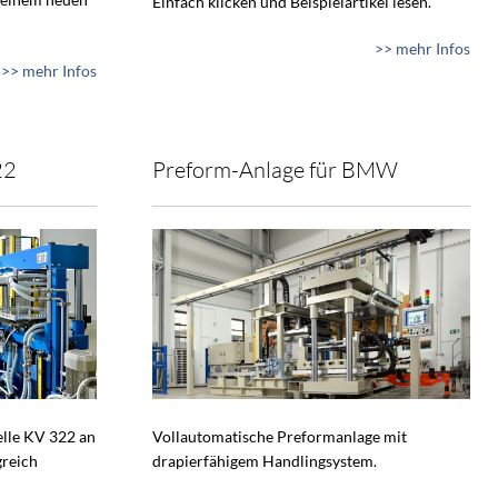
Einfach klicken und Beispielartikel lesen.
>> mehr Infos
>> mehr Infos
22
Preform-Anlage für BMW
lle KV 322 an
Vollautomatische Preformanlage mit
greich
drapierfähigem Handlingsystem.