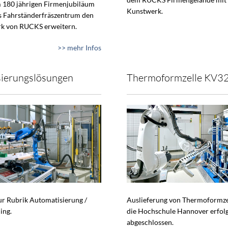
 180 jährigen Firmenjubiläum
Kunstwerk.
s Fahrständerfräszentrum den
k von RUCKS erweitern.
>> mehr Infos
ierungslösungen
Thermoformzelle KV3
zur Rubrik Automatisierung /
Auslieferung von Thermoformze
ing.
die Hochschule Hannover erfol
abgeschlossen.