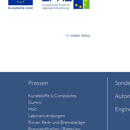
>> mehr Infos
Pressen
Sonde
Autom
Kunststoffe & Composites
Gummi
Engin
Holz
Laboranwendungen
Pulver, Reib- und Bremsbeläge
Brennstoffzellen / Batterien