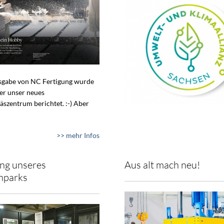
usgabe von NC Fertigung wurde
ber unser neues
äszentrum berichtet. :-) Aber
>> mehr Infos
ng unseres
Aus alt mach neu!
nparks