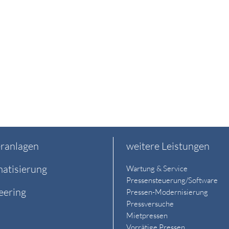
ranlagen
weitere Leistungen
atisierung
Wartung & Service
Pressensteuerung/Software
eering
Pressen-Modernisierung
Pressversuche
Mietpressen
Vorrätige Pressen