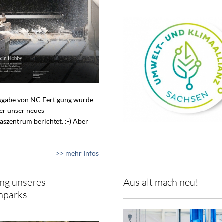
usgabe von NC Fertigung wurde
ber unser neues
äszentrum berichtet. :-) Aber
>> mehr Infos
ng unseres
Aus alt mach neu!
nparks