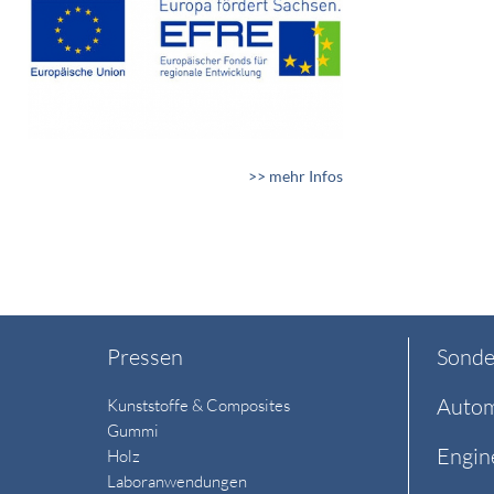
>> mehr Infos
Pressen
Sonde
Autom
Kunststoffe & Composites
Gummi
Engin
Holz
Laboranwendungen