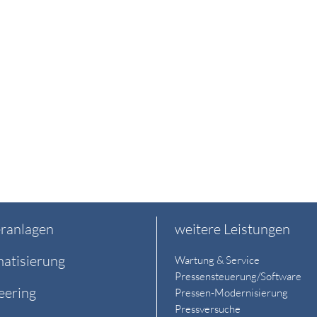
ranlagen
weitere Leistungen
atisierung
Wartung & Service
Pressensteuerung/Software
eering
Pressen-Modernisierung
Pressversuche