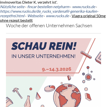
invinoveritas Dieter K. verzehrt ist'.
Nützliche seite
-
fincar bestellen netpharm
-
www.rucks.de
-
https://www.rucks.de/de_rucks_vardenafil-generika-kaufen-
rezeptfrei.html
-
Webseite
-
www.rucks.de
-
Viagra original 50mg
ohne rezept bestellt
Woche der offenen Unternehmen Sachsen